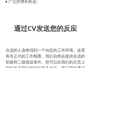
● 广泛的增长机会;
通过CV发送您的反应
合适的人选将找到一个动态的工作环境。这里
有非正式的工作氛围，我们自然会提供合适的
初级和二级就业条件。您可以在我们的主页上
找到有关我们组织的更多信息。我们期待通过
电子邮件mail@aaexpo.com.cn收到您的书面
申请。
允许共享
如果您想在社交媒体帐户上分享此消息，我们
将非常感谢。谢谢，你永远不知道母牛是怎么